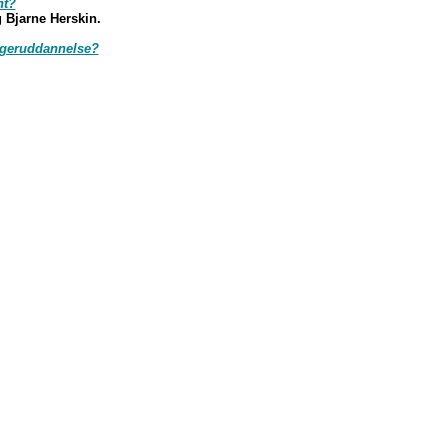
nt?
g Bjarne Herskin.
rugeruddannelse?