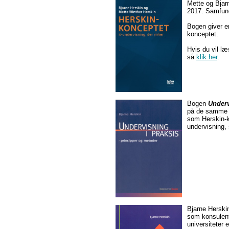
Mette og Bja
2017. Samfund
Bogen giver en
konceptet.
Hvis du vil læ
så
klik her
.
Bogen
Underv
på de samme 
som Herskin-k
undervisning, 
Bjarne Herski
som konsulen
universiteter 