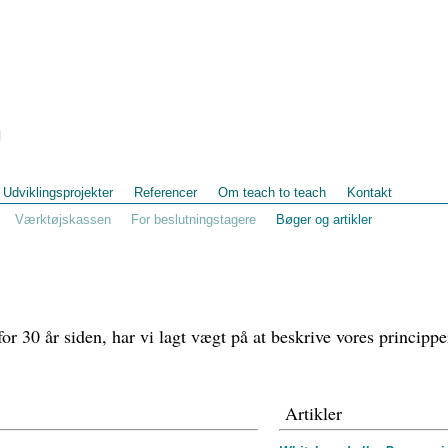
Udviklingsprojekter
Referencer
Om teach to teach
Kontakt
Værktøjskassen
For beslutningstagere
Bøger og artikler
 for 30 år siden, har vi lagt vægt på at beskrive vores principp
Artikler