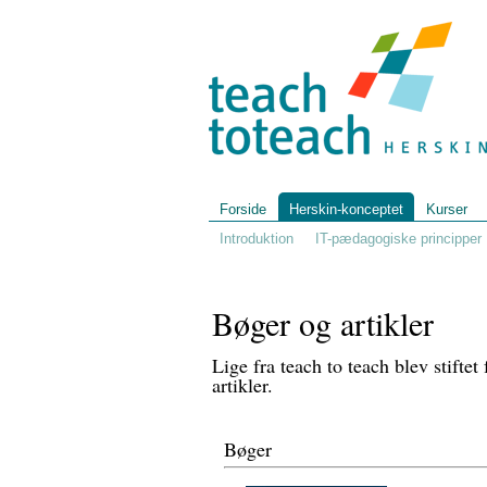
Forside
Herskin-konceptet
Kurser
Introduktion
IT-pædagogiske principper
Bøger og artikler
Lige fra teach to teach blev stiftet
artikler.
Bøger