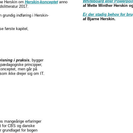
Whiteboard eller Powerpoi
rne Herskin om
Herskin-konceptet
anno
af Mette Winther Herskin o
slitteratur 2017.
Er der stadig behov for b
 grundig indføring i Herskin-
af Bjarne Herskin.
se første kapitel,
isning i praksis
, bygger
pædagogiske principper,
onceptet, men går på
som ikke drejer sig om IT.
ns mangeårige erfaringer
t for CBS og danske
er grundlaget for bogen