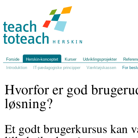
Forside
Herskin-konceptet
Kurser
Udviklingsprojekter
Referen
Introduktion
IT-pædagogiske principper
Værktøjskassen
For besl
Hvorfor er god brugerud
løsning?
Et godt brugerkursus kan 