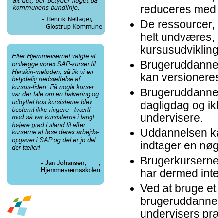
reduceres med 5
De ressourcer,
helt undværes, 
kursusudviklin
Brugeruddannels
kan versioneres
Brugeruddannel
dagligdag og ik
undervisere.
Uddannelsen ka
indtager en nøg
Brugerkurserne 
har dermed int
Ved at bruge et
brugeruddannels
undervisers præ