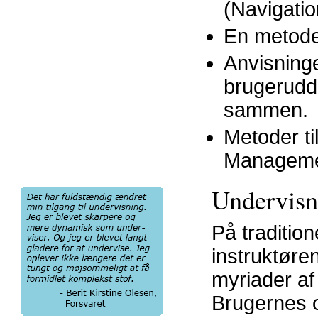
(Navigatio
En metode 
Anvisning
brugerudda
sammen.
Metoder ti
Managemen
Undervisn
På traditio
instruktøre
myriader af 
Brugernes 