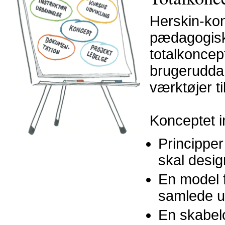
Herskin-kon
pædagogiske
totalkoncep
brugerudda
værktøjer ti
Konceptet i
Principper
skal desig
En model 
samlede u
En skabel