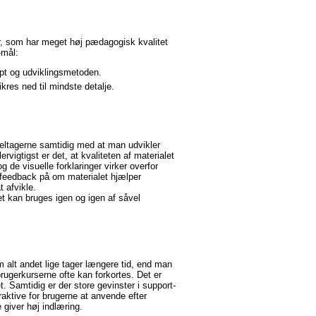
er, som har meget høj pædagogisk kvalitet
-mål:
pt og udviklingsmetoden.
ikres ned til mindste detalje.
eltagerne samtidig med at man udvikler
vigtigst er det, at kvaliteten af materialet
 de visuelle forklaringer virker overfor
i feedback på om materialet hjælper
t afvikle.
et kan bruges igen og igen af såvel
m alt andet lige tager længere tid, end man
brugerkurserne ofte kan forkortes. Det er
. Samtidig er der store gevinster i support-
raktive for brugerne at anvende efter
 giver høj indlæring.