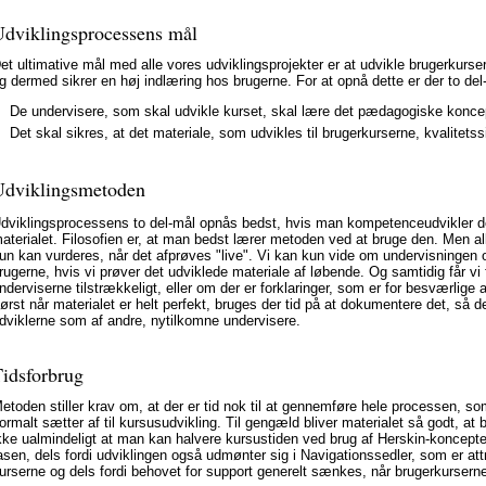
dviklingsprocessens mål
et ultimative mål med alle vores udviklingsprojekter er at udvikle brugerkurs
g dermed sikrer en høj indlæring hos brugerne. For at opnå dette er der to del
De undervisere, som skal udvikle kurset, skal lære det pædagogiske konce
Det skal sikres, at det materiale, som udvikles til brugerkurserne, kvalitetss
dviklingsmetoden
dviklingsprocessens to del-mål opnås bedst, hvis man kompetenceudvikler d
aterialet. Filosofien er, at man bedst lærer metoden ved at bruge den. Men aller
un kan vurderes, når det afprøves "live". Vi kan kun vide om undervisningen og
rugerne, hvis vi prøver det udviklede materiale af løbende. Og samtidig får v
nderviserne tilstrækkeligt, eller om der er forklaringer, som er for besværlige a
ørst når materialet er helt perfekt, bruges der tid på at dokumentere det, så d
dviklerne som af andre, nytilkomne undervisere.
idsforbrug
etoden stiller krav om, at der er tid nok til at gennemføre hele processen, so
ormalt sætter af til kursusudvikling. Til gengæld bliver materialet så godt, at 
kke ualmindeligt at man kan halvere kursustiden ved brug af Herskin-konceptet
asen, dels fordi udviklingen også udmønter sig i Navigationssedler, som er att
urserne og dels fordi behovet for support generelt sænkes, når brugerkurserne